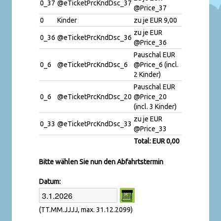
0_37
@eTicketPrcKndDsc_37
@Price_37
0
Kinder
zu je EUR 9,00
zu je EUR
0_36
@eTicketPrcKndDsc_36
@Price_36
Pauschal EUR
0_6
@eTicketPrcKndDsc_6
@Price_6 (incl.
2 Kinder)
Pauschal EUR
0_6
@eTicketPrcKndDsc_20
@Price_20
(incl. 3 Kinder)
zu je EUR
0_33
@eTicketPrcKndDsc_33
@Price_33
Total: EUR 0,00
Bitte wählen Sie nun den Abfahrtstermin
Datum:
(TT.MM.JJJJ, max. 31.12.2099)