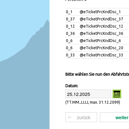
0_1
@eTicketPrcKndDsc_1
0_37
@eTicketPrcKndDsc_37
0_12
@eTicketPrcKndDsc_12
0_36
@eTicketPrcKndDsc_36
0_6
@eTicketPrcKndDsc_6
0_6
@eTicketPrcKndDsc_20
0_33
@eTicketPrcKndDsc_33
Bitte wählen Sie nun den Abfahrtst
Datum:
(TT.MM.JJJJ, max. 31.12.2099)